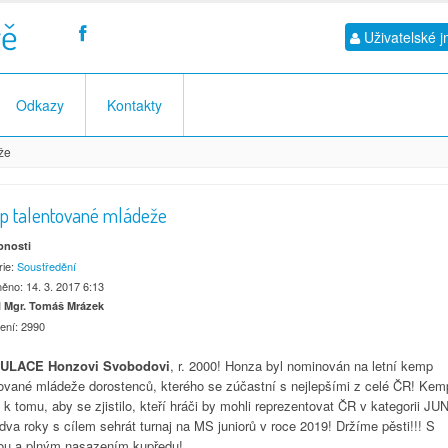
vě
Uživatelské 
Odkazy
Kontakty
že
 talentované mládeže
bnosti
rie:
Soustředění
ěno: 14. 3. 2017 6:13
 Mgr. Tomáš Mrázek
ení: 2990
ULACE Honzovi Svobodovi
, r. 2000! Honza byl nominován na letní kemp
tované mládeže dorostenců, kterého se zúčastní s nejlepšími z celé ČR! Kem
 k tomu, aby se zjistilo, kteří hráči by mohli reprezentovat ČR v kategorii J
 dva roky s cílem sehrát turnaj na MS juniorů v roce 2019! Držíme pěsti!!! S
ou a plným nasazením kupředu!