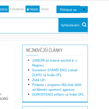
jméno
Heslo
NEJNOVĚJŠÍ ČLÁNKY
JUNIOŘI po krásné sezóně 6. v
Regionu
Suverénní STARŠÍ ŽÁCI získali
ZLATO na finále OFL
Zlatá U21
Podpora z programu Můj klub 2026
od Národní sportovní agentury
p
DOROSTENCI stříbrní na finále OFL
UNIORŮ