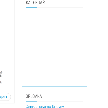
KALENDÁŘ
ORLOVNA
jící
Ceník pronájmů Orlovny