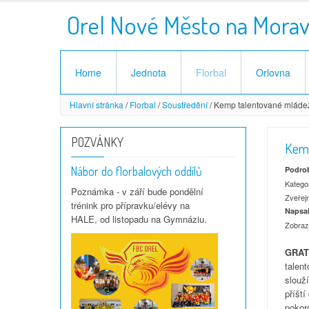
Orel Nové Město na Mora
Home
Jednota
Florbal
Orlovna
Hlavní stránka
/
Florbal
/
Soustředění
/
Kemp talentované mláde
POZVÁNKY
Kemp
Nábor do florbalových oddílů
Podro
Katego
Poznámka - v září bude pondělní
Zveřejn
trénink pro přípravku/elévy na
Napsal
HALE, od listopadu na Gymnáziu.
Zobraz
GRAT
talen
slouží
příští
pokor