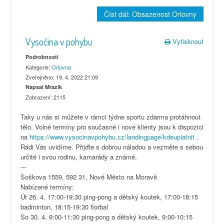
Číst dál: Obsazenost Orlovny
Vysočina v pohybu
Vytisknout
Podrobnosti
Kategorie:
Orlovna
Zveřejněno: 19. 4. 2022 21:09
Napsal Mrazík
Zobrazení: 2115
Taky u nás si můžete v rámci týdne sportu zdarma protáhnout
tělo. Volné termíny pro současné i nové klienty jsou k dispozici
na
https://www.vysocinavpohybu.cz/landingpage/kdeuplatnit
.
Rádi Vás uvidíme. Přijďte s dobrou náladou a vezměte s sebou
určitě i svou rodinu, kamarády a známé.
---
Soškova 1559, 592 31, Nové Město na Moravě
Nabízené termíny:
Út 26. 4. 17:00-19:30 ping-pong a dětský koutek, 17:00-18:15
badminton, 18:15-19:30 florbal
So 30. 4. 9:00-11:30 ping-pong a dětský koutek, 9:00-10:15